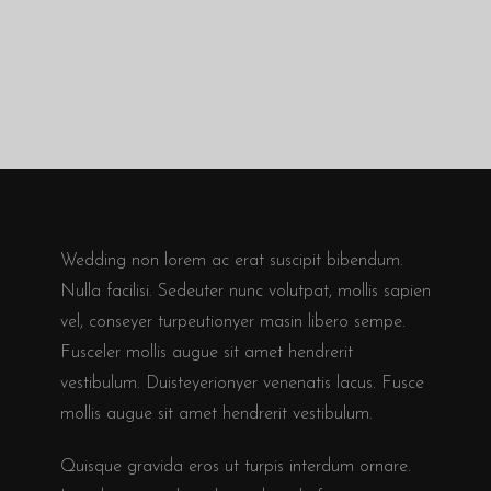
Wedding non lorem ac erat suscipit bibendum.
Nulla facilisi. Sedeuter nunc volutpat, mollis sapien
vel, conseyer turpeutionyer masin libero sempe.
Fusceler mollis augue sit amet hendrerit
vestibulum. Duisteyerionyer venenatis lacus. Fusce
mollis augue sit amet hendrerit vestibulum.
Quisque gravida eros ut turpis interdum ornare.