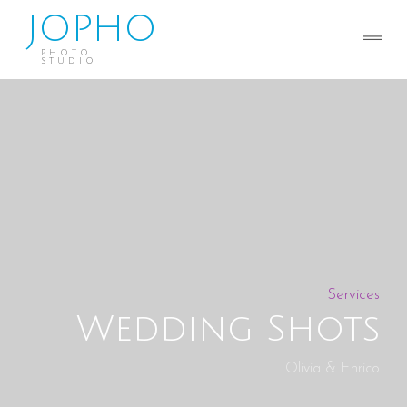
JOPHO
PHOTO
STUDIO
Services
Wedding Shots
Olivia & Enrico